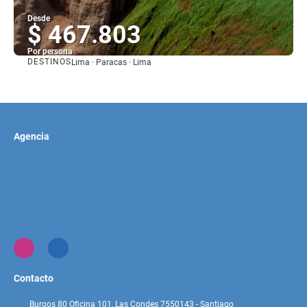
Desde
$ 467.803
Por persona
DESTINOS
Lima · Paracas · Lima
Ver
Agencia
Contacto
Burgos 80 Oficina 101, Las Condes 7550143 - Santiago