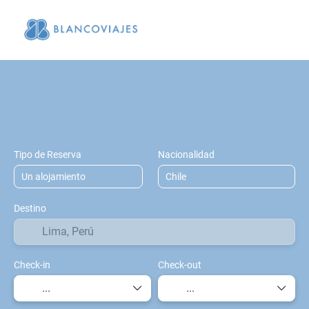
+
Multidestino
Deporte y Eventos
Aloja
Vuelo + Hotel
Tipo de Reserva
Nacionalidad
Destino
Check-in
Check-out