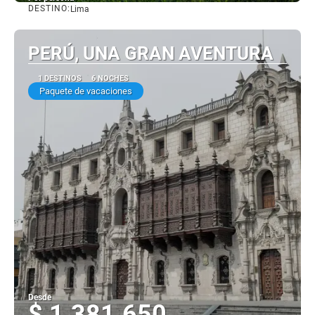
DESTINO:
Lima
Ver
PERÚ, UNA GRAN AVENTURA
1 DESTINOS
6 NOCHES
Paquete de vacaciones
Desde
$ 1.381.650