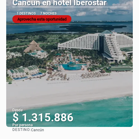
Cancun en hotel Iberostar
1 DESTINOS
7 NOCHES
Aprovecha esta oportunidad
Desde
$ 1.315.886
Por persona
DESTINO:
Cancún
Ver