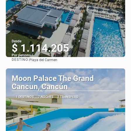
Desde
$ 1.114.205
Por persona
DESTINO:
Playa del Carmen
Ver
Moon Palace The Grand
Cancun, Cancún
1 DESTINOS
7 NOCHES
2 TRANSFERS