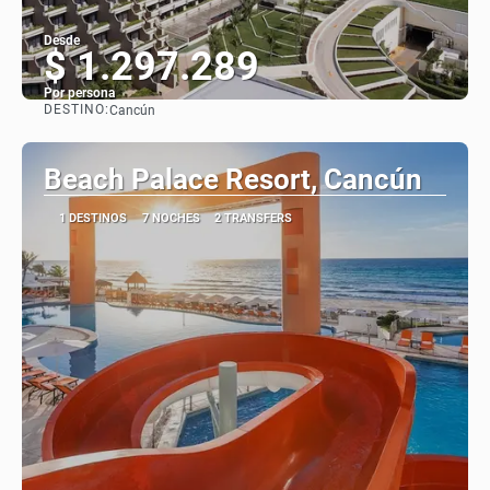
Desde
$ 1.297.289
Por persona
DESTINO:
Cancún
Ver
Beach Palace Resort, Cancún
1 DESTINOS
7 NOCHES
2 TRANSFERS