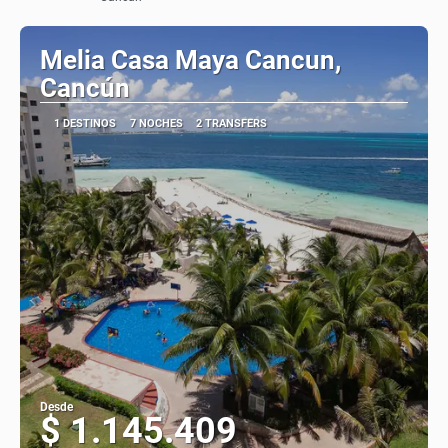
Ver
Melia Casa Maya Cancun,
Cancún
1 DESTINOS
7 NOCHES
2 TRANSFERS
Desde
$ 1.145.409