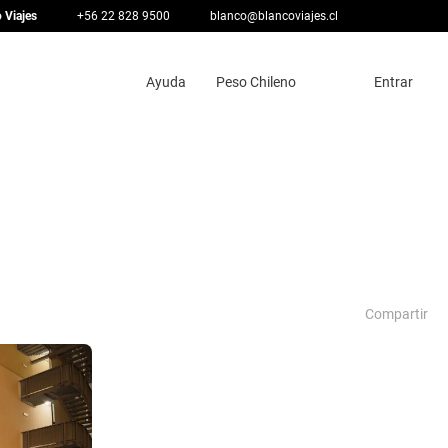
 Viajes
+56 22 828 9500
blanco@blancoviajes.cl
Ayuda
Peso Chileno
Entrar
Compartir