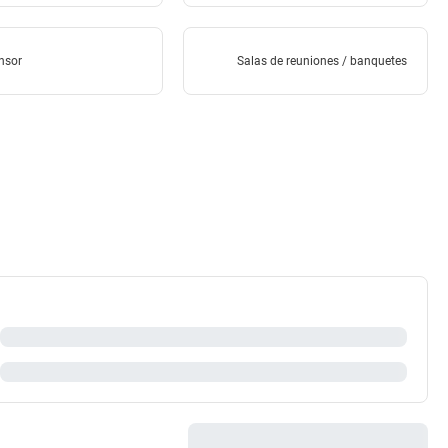
nsor
Salas de reuniones / banquetes