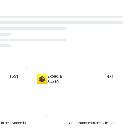
1551
Expedia
471
8,4/10
cio de lavandería
Almacenamiento de bicicletas