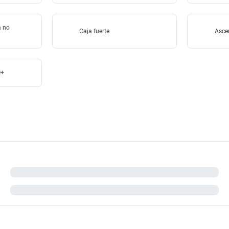
a no
Caja fuerte
Asce
Q+