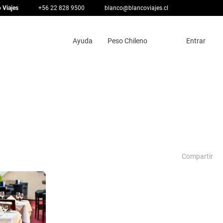
 Viajes
+56 22 828 9500
blanco@blancoviajes.cl
Ayuda
Peso Chileno
Entrar
Compartir