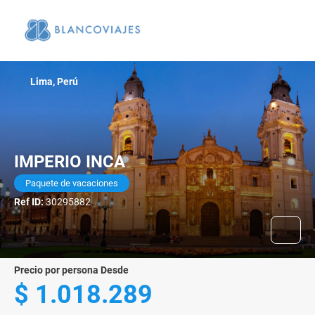
Lima, Perú
IMPERIO INCA
Paquete de vacaciones
Ref ID:
30295882
precio por persona Desde
$ 1.018.289