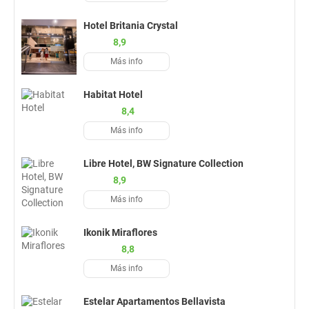
Hotel Britania Crystal
8,9
Más info
Habitat Hotel
8,4
Más info
Libre Hotel, BW Signature Collection
8,9
Más info
Ikonik Miraflores
8,8
Más info
Estelar Apartamentos Bellavista