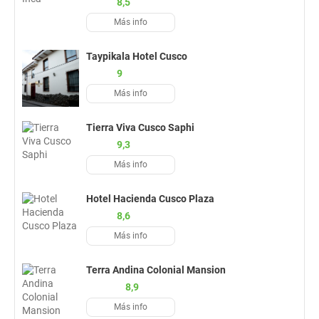
8,5
Más info
Taypikala Hotel Cusco
9
Más info
Tierra Viva Cusco Saphi
9,3
Más info
Hotel Hacienda Cusco Plaza
8,6
Más info
Terra Andina Colonial Mansion
8,9
Más info