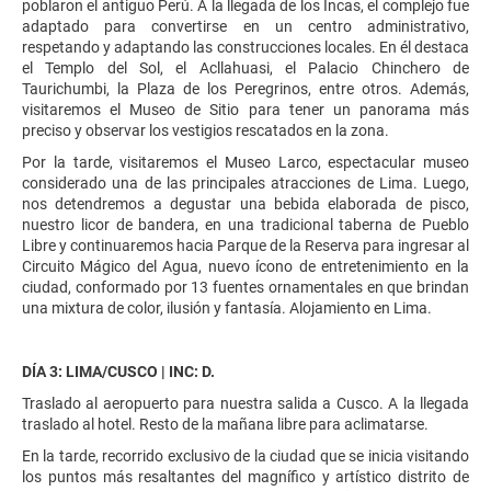
poblaron el antiguo Perú. A la llegada de los Incas, el complejo fue
adaptado para convertirse en un centro administrativo,
respetando y adaptando las construcciones locales. En él destaca
el Templo del Sol, el Acllahuasi, el Palacio Chinchero de
Taurichumbi, la Plaza de los Peregrinos, entre otros. Además,
visitaremos el Museo de Sitio para tener un panorama más
preciso y observar los vestigios rescatados en la zona.
Por la tarde, visitaremos el Museo Larco, espectacular museo
considerado una de las principales atracciones de Lima. Luego,
nos detendremos a degustar una bebida elaborada de pisco,
nuestro licor de bandera, en una tradicional taberna de Pueblo
Libre y continuaremos hacia Parque de la Reserva para ingresar al
Circuito Mágico del Agua, nuevo ícono de entretenimiento en la
ciudad, conformado por 13 fuentes ornamentales en que brindan
una mixtura de color, ilusión y fantasía. Alojamiento en Lima.
DÍA 3: LIMA/CUSCO | INC: D.
Traslado al aeropuerto para nuestra salida a Cusco. A la llegada
traslado al hotel. Resto de la mañana libre para aclimatarse.
En la tarde, recorrido exclusivo de la ciudad que se inicia visitando
los puntos más resaltantes del magnífico y artístico distrito de