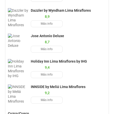
Dazzler by Wyndham Lima Miraflores
8,9
Más info
Jose Antonio Deluxe
8,7
Más info
Holiday Inn Lima Miraflores by IHG
9,4
Más info
INNSiDE by Meliá Lima Miraflores
9,2
Más info
Cuzco/Cusco